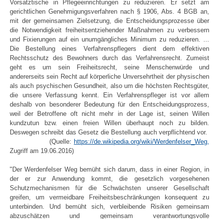
Vorsatztische in Pflegeeinrichtungen zu reduzieren. Er setzt am
gerichtlichen Genehmigungsverfahren nach
§ 1906,
Abs. 4 BGB an,
mit der gemeinsamen Zielsetzung, die Entscheidungsprozesse über
die Notwendigkeit freiheitsentziehender Maßnahmen zu verbessern
und Fixierungen auf ein unumgängliches Minimum zu reduzieren. ...
Die Bestellung eines Verfahrenspflegers dient dem effektiven
Rechtsschutz des Bewohners durch das Verfahrensrecht. Zumeist
geht es um sein Freiheitsrecht, seine Menschenwürde und
andererseits sein Recht auf körperliche Unversehrtheit der physischen
als auch psychischen Gesundheit, also um die höchsten Rechtsgüter,
die unsere Verfassung kennt. Ein Verfahrenspfleger ist vor allem
deshalb von besonderer Bedeutung für den Entscheidungsprozess,
weil der Betroffene oft nicht mehr in der Lage ist, seinen Willen
kundzutun bzw. einen freien Willen überhaupt noch zu bilden.
Deswegen schreibt das Gesetz die Bestellung auch verpflichtend vor.
(Quelle:
https://de.wikipedia.org/wiki/Werdenfelser_Weg,
Zugriff am 19.06.2016)
"Der Werdenfelser Weg bemüht sich darum, dass in einer Region, in
der er zur Anwendung kommt, die gesetzlich vorgesehenen
Schutzmechanismen für die Schwächsten unserer Gesellschaft
greifen, um vermeidbare Freiheitsbeschränkungen konsequent zu
unterbinden. Und bemüht sich, verbleibende Risiken gemeinsam
abzuschätzen und gemeinsam verantwortungsvolle