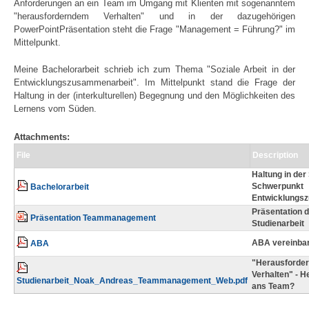
Anforderungen an ein Team im Umgang mit Klienten mit sogenanntem
"herausforderndem Verhalten" und in der dazugehörigen
PowerPointPräsentation steht die Frage "Management = Führung?" im
Mittelpunkt.
Meine Bachelorarbeit schrieb ich zum Thema "Soziale Arbeit in der
Entwicklungszusammenarbeit". Im Mittelpunkt stand die Frage der
Haltung in der (interkulturellen) Begegnung und den Möglichkeiten des
Lernens vom Süden.
Attachments:
File
Description
Haltung in der 
Schwerpunkt
Bachelorarbeit
Entwicklungs
Präsentation 
Präsentation Teammanagement
Studienarbeit
ABA vereinbar
ABA
"Herausforde
Verhalten" - 
Studienarbeit_Noak_Andreas_Teammanagement_Web.pdf
ans Team?